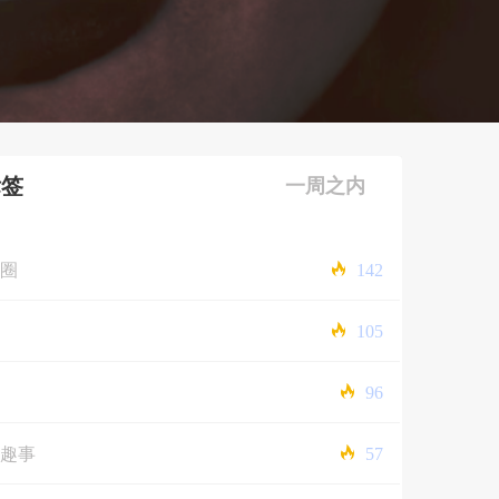
标签
一周之内
圈
142
105
96
趣事
57