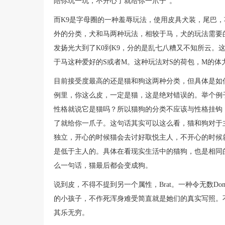
陪你玩一玩，不开心了就给你一爪子”。
而K9是字母圈的一种羞辱玩法，使用皮具犬装，尾巴，
外的分类，犬和马两种玩法，相较于马，犬的玩法需要
发扬光大到了K0到K9，分的是乱七八糟又不知所云。
于马这种爱好的S或者M。这种玩法对S的荷包，M的体
目前接受度最高的还是猫和狗这两种分类，但具体是如
例里，你这么皮，一定是猫，这是绝对错误的。举个例
性格就说它是猫吗？所以猫狗的分类不应该与性格挂钩
了就给你一爪子。这句话其实可以这么看，猫和狗对于
独立，开心的时候猫会去讨好取悦主人，不开心的时候
是低于主人的。具体在看现实生活中的猫狗，也是相同
么一句话，猫最后都会变成狗。
说到皮，不得不提到另一个属性，Brat。一种令无数D
的小孩子，不作死浑身难受简直就是她们的真实写照。
其乐无穷。