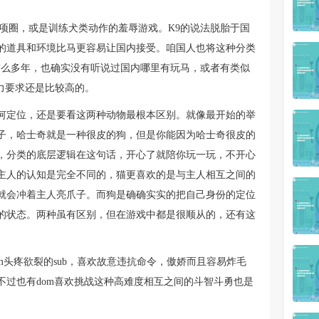
项圈，或是训练犬类动作的羞辱游戏。K9的说法脱胎于国
的道具和环境比马更容易让国内接受。咱国人也将这种分类
这么多年，也确实没有听说过国内哪里有玩马，或者有类似
力要求还是比较高的。
何定位，还是要看这两种动物最根本区别。就像最开始的举
子，哈士奇就是一种很皮的狗，但是你能因为哈士奇很皮的
，分类的底层逻辑在这句话，开心了就陪你玩一玩，不开心
主人的认知是完全不同的，猫更喜欢的是与主人相互之间的
就会冲着主人亮爪子。而狗是确确实实的把自己身份的定位
的状态。两种虽有区别，但在游戏中都是很顺从的，还有这
om头疼欲裂的sub，喜欢故意违抗命令，傲娇而且容易炸毛
不过也有dom喜欢挑战这种高难度相互之间的斗智斗勇也是