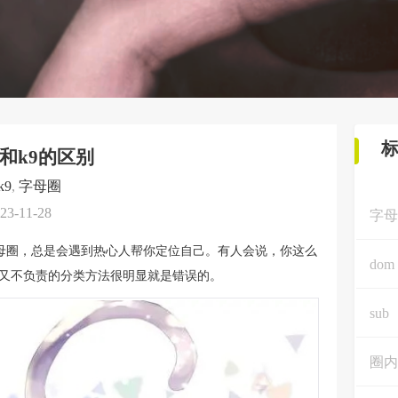
8和k9的区别
k9
,
字母圈
23-11-28
字母
母圈，总是会遇到热心人帮你定位自己。有人会说，你这么
dom
单又不负责的分类方法很明显就是错误的。
sub
圈内