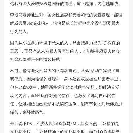
这和有些人爱吃辣椒是同样的道理，嘴上越痛，内心越痛快。
李银河老师通过对中国女性虐恋和受虐幻想的调查发现：能理
解或喜爱5M游戏的人，恰恰是成长过程中完全没有遭受暴力
行为的人。
因为从小在暴力环境下长大的人，只会把暴力视为“赤裸裸的
丑恶”，而只有从未被暴力侵害过的人，才能够并愿意去体会
折磨和羞辱带来的微妙快感。
不过，也有遭受性暴力的幸存者自述，从5M活动中实现了自
我疗愈，因为性侵的过程中，身体处置权被握在加害者手里，
但在5M游戏中，她重新掌握了对身体的控制权，她能决定活
动的内容，而5M玩伴对她的信任，也激发了她对自己的信
任，让她相信自己能够不被愤怒压倒，能有节制地对玩伴施加
痛苦，来释放怒气。
最后说下DS，不少人以为DS就是5M，其实不然，DS指的是
支配与臣服，主要是精神上的支配与臣服，而5M的施虐与受