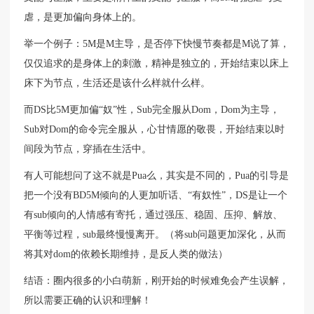
虐，是更加偏向身体上的。
举一个例子：5M是M主导，是否停下快慢节奏都是M说了算，
仅仅追求的是身体上的刺激，精神是独立的，开始结束以床上
床下为节点，生活还是该什么样就什么样。
而DS比5M更加偏“奴”性，Sub完全服从Dom，Dom为主导，
Sub对Dom的命令完全服从，心甘情愿的敬畏，开始结束以时
间段为节点，穿插在生活中。
有人可能想问了这不就是Pua么，其实是不同的，Pua的引导是
把一个没有BD5M倾向的人更加听话、“有奴性”，DS是让一个
有sub倾向的人情感有寄托，通过强压、稳固、压抑、解放、
平衡等过程，sub最终慢慢离开。（将sub问题更加深化，从而
将其对dom的依赖长期维持，是反人类的做法）
结语：圈内很多的小白萌新，刚开始的时候难免会产生误解，
所以需要正确的认识和理解！