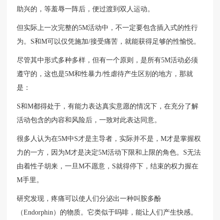
助兴的，等羞辱一阵后，便过渡到双人运动。
但实际上一次完整的5M活动中，不一定要包含插入式的性行
为。S和M可以仅凭施加/接受痛苦，就能获得足够的性愉悦。
尽管其中形式多种多样，但有一个原则，是所有5M活动必须
遵守的，这也是5M和性暴力/性虐待产生区别的地方，那就
是：
S和M都得处于，有能力表达真实意愿的情况下，在充分了解
活动包含的内容和风险后，一致对此表达同意。
很多人认为在5M中S才是主导者，实际并不是，M才是掌握权
力的一方，因为M才是决定5M活动下限和上限的角色。S无法
由着性子胡来，一旦M不愿意，S就得停下，结束的权力握在
M手里。
研究发现，疼痛可以使人们分泌出一种叫胺多酚
（Endorphin）的物质。它类似于吗啡，能让人们产生快感。