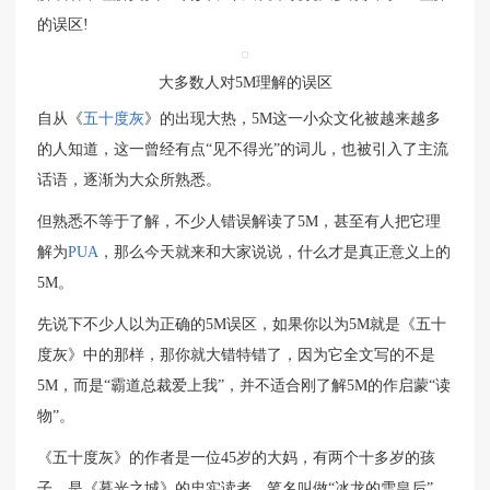
的误区!
大多数人对5M理解的误区
自从《
五十度灰
》的出现大热，5M这一小众文化被越来越多
的人知道，这一曾经有点“见不得光”的词儿，也被引入了主流
话语，逐渐为大众所熟悉。
但熟悉不等于了解，不少人错误解读了5M，甚至有人把它理
解为
PUA
，那么今天就来和大家说说，什么才是真正意义上的
5M。
先说下不少人以为正确的5M误区，如果你以为5M就是《五十
度灰》中的那样，那你就大错特错了，因为它全文写的不是
5M，而是“霸道总裁爱上我”，并不适合刚了解5M的作启蒙“读
物”。
《五十度灰》的作者是一位45岁的大妈，有两个十多岁的孩
子，是《暮光之城》的忠实读者，笔名叫做“冰龙的雪皇后”，