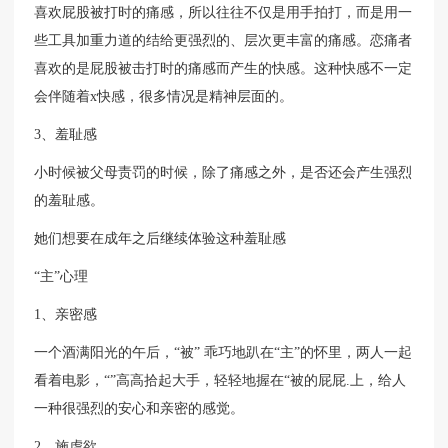
喜欢屁股被打时的痛感，所以往往不仅是用手拍打，而是用一
些工具加重力道的结给更强烈的、层次更丰富的痛感。恋痛者
喜欢的是屁股被击打时的痛感而产生的快感。这种快感不一定
会伴随着x快感，很多情况是精神层面的。
3、羞耻感
小时候被父母责罚的时候，除了痛感之外，是否还会产生强烈
的羞耻感。
她们想要在成年之后继续体验这种羞耻感
“主”心理
1、亲密感
一个酒满阳光的午后，“被” 乖巧地趴在“主”的怀里，两人一起
看着电影，“”高高拾起大手，轻轻地握在“被的屁屁.上，给人
一种很强烈的安心和亲密的感觉。
2、施虐欲