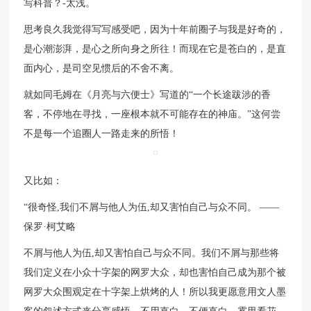
写科普？-太浅。
思考良久我觉得写写感受吧，因为十年前圈子与我是好奇的，
是心潮澎湃，是心之所向身之所往！而现在它是苍白的，是直
面内心，是司空见惯后的不舍不离。
就如同毛姆在《月亮与六便士》写道的“一个长途跋涉的香
客，不停地在寻找，一座根本就不可能存在的神庙。”这何尝
不是每一个追圈人一路走来的所悟！
又比如：
“很奇怪,我们不屑与他人为伍,却又害怕自己与众不同。 ——
保罗·柯艾略
不屑与他人为伍,却又害怕自己与众不同。我们不屑与那些将
我们定义在小众十字架的网罗大众，却也害怕自己成为那个被
网罗大众围观定在十字架上烘烤的人！所以我更愿意用文人墨