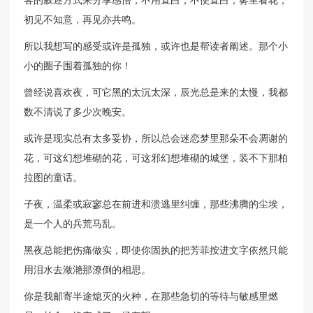
客的叙述方式来分享感悟，不用直白，不便直白，雾里看花，
初见不知意，再见亦共鸣。
所以我想写的感受或许是孤独，或许也是帮读者阐述。那个小
小的圈子围着孤独的你！
曾经说喜欢夜，可它黑的太沉太深，辰光总是来的太慢，我都
数不清说了多少次晚安。
或许是现实总有太多妥协，所以总会迷恋梦里那朵不会凋谢的
花，可这幻想堆砌的花，可这邪幻想堆砌的城堡，装不下那柏
拉图的童话。
子夜，温柔或寂寥总在前进和溃逃里纠缠，那些沸腾的尘埃，
是一个人的兵荒马乱。
黑夜总能把伤痛做实，即使你固执的把芳菲按进文字依然只能
用泪水去潋滟那潦倒的相思。
你是我邮寄半途熄灭的火种，在那些急切的等待与敏感里燃