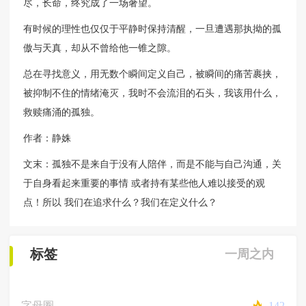
尽，长命，终究成了一场奢望。
有时候的理性也仅仅于平静时保持清醒，一旦遭遇那执拗的孤
傲与天真，却从不曾给他一锥之隙。
总在寻找意义，用无数个瞬间定义自己，被瞬间的痛苦裹挟，
被抑制不住的情绪淹灭，我时不会流泪的石头，我该用什么，
救赎痛涌的孤独。
作者：静姝
文末：孤独不是来自于没有人陪伴，而是不能与自己沟通，关
于自身看起来重要的事情 或者持有某些他人难以接受的观
点！所以 我们在追求什么？我们在定义什么？
标签
一周之内
字母圈
142