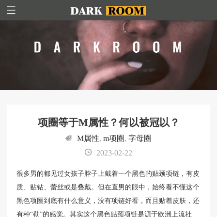
项圈等于M属性？何以被冠以？
M属性
,
m项圈
,
字母圈
2023-02-22
​很多男的都见过女孩子脖子上戴着一个黑色的贴颈项链，有皮
质、贴钻、蕾丝或是叠戴。但在直男的眼中，始终看不懂这个
黑色项圈到底有什么意义，没有项链好看，而且贴着皮肤，还
有种“勒”的感觉。其实这个黑色贴颈项链是源于欧洲上流社