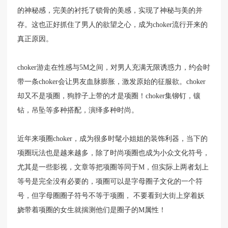
的神秘感，完美的衬托了锁骨的美感，实现了神秘与美的并
存。这也正好抓住了男人的欲望之心，成为choker流行开来的
真正原因。
choker游走在性感与5M之间，对男人充满无限诱惑力，约会时
带一条choker会让男友血脉膨胀，激发原始的征服欲。choker
却又不是项圈，狗脖子上带的才是项圈！choker集铆钉，镶
钻，吊坠等多种搭配，演绎多种时尚。
近年来项圈choker，成为很多时髦小姐姐的装饰利器，当下的
项圈玩法也是越来越多，除了时尚项圈也成为小众文化符号，
尤其是一些影视，文章等把项圈等同于M，但实际上两者划上
等号是完全没有必要的，项圈可以是字母圈子文化的一个符
号，但字母圈圈子符号不等于项圈， 不要看到大街上穿着妖
娆带着项圈的女生就揣测他们是圈子的M属性！