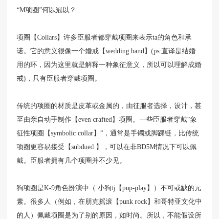
“M项圈”何以冠以？
项圈【Collars】许多臣服者都穿戴项圈来表示ta的角色和承
诺。它的意义很像一个婚戒【wedding band】(ps:直译是结婚
用的环，因为这里就是解释一种象征意义，所以可以理解成婚
戒)，只有臣服者穿戴项圈。
传统的项圈的材质是皮革或金属的，由征服者选择，设计，甚
至由亲自动手制作【even crafted】项圈。一些臣服者穿戴“象
征性项圈【symbolic collar】”，通常是手镯或脚踝链，比传统
项圈更容易接受【subdued 】，可以在非BD5M情况下可以佩
戴。臣服者拥有几个项圈并不少见。
狗项圈是K-9角色扮演中（ 小狗tj【pup-play】）不可或缺的元
素。很多人（例如，在朋克摇滚【punk rock】和哥特亚文化中
的人）佩戴项圈是为了别的原因，如时尚。所以，不能假设所