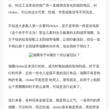
会、经过工业革命的推广而一直随潮流变化的颈部饰品，叫
choker。可以传达出可爱、性感、华贵或叛逆等不同讯息。
不知道大多数人第一次看到choker，是不是和我一样是在电影
《这个杀手不太冷》里边儿看到女主戴着的太阳绒带项圈。女
主干练的短发搭配上太阳绒带项圈，让我印象深刻，但也一直
不明白那个太阳绒带项圈有何作用，现在我终于明白了。
项圈choker近来流行的热，成为时髦姑娘的装饰利器。对于流
行时尚界，总有一些令人捉摸不透的流行单品，项圈不再是狗
狗的专属。choker字面意思:呛死人。显而易见，在脖子上勒那
么个黑圈圈却时不那么束缚，可就是流行起来了。
流行来看，各种珍珠金银宝器，都是那么土气。一条简约的黑
项圈，不仅时尚，而且性感。choker基本都是黑色，黑色带来