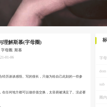
理解斯慕(字母圈)
,
字母圈
,
斯慕
21-01-06
字母
dom
合经历谈谈感悟。写的很长，只做为给自己此刻的一些参
sub
，在任何地方都可以做价值交换，太容易被满足了。没必要
圈内