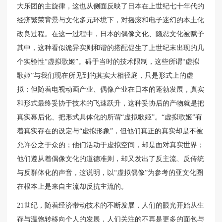
大乐团的主旋律，这也从侧面反映了日本在上世纪七十年代的
经济繁荣背景与文化多元环境下，对摇滚和电子迷幻的本土化
改良过程。在这一过程中，日本的偶像文化、隐忍文化被赋予
其中，这种看似诡异实则和谐的搭配促生了上世纪末出现的几
个实验性“虚拟歌姬”。碍于当时的技术限制，这些所谓“虚拟
歌姬”与我们现在所见到的其实大相径庭，只是形式上的虚
拟；但随着电视动画产业、偶像产业在日本的蓬勃发展，真实
和形式最终妥协于技术的飞速跃升，这种妥协后的产物就是把
真实幕后化、把形式具体化的所谓“虚拟歌姬”。“虚拟歌姬”有
着真实存在的设定与“虚拟形象”，但他们真正的真实却是不被
允许公之于众的；他们活动于虚拟空间，却是面对真实世界；
他们遵从着偶像文化的道德准则，却又发出了反主流、反传统
与反群体化的声音，这说明，以“虚拟偶像”为参考的亚文化圈
在根本上是来自主流却反抗主流的。
21世纪，随着经济带动技术的不断发展，人们的眼光开始从生
存与温饱转移向个人的发展，人们关注的不再是更多的面包与