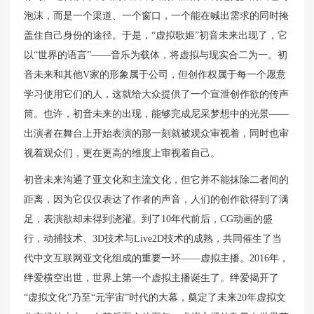
泡沫，而是一个渠道、一个窗口，一个能在喊出需求的同时掩
盖住自己身份的途径。于是，“虚拟歌姬”初音未来出现了，它
以“世界的语言”——音乐为载体，将虚拟与现实合二为一。初
音未来和其他V家的形象属于公司，但创作权属于每一个愿意
学习使用它们的人，这就给大众提供了一个宣泄创作欲的传声
筒。也许，初音未来的出现，能够完成尼采梦想中的光景——
出演者在舞台上开始表演的那一刻就被观众审视着，同时也审
视着观众们，更在更高的维度上审视着自己。
初音未来沟通了亚文化和主流文化，但它并不能抹除二者间的
距离，因为它仅仅表达了作者的声音，人们的创作欲得到了满
足，表演欲却未得到浇灌。到了10年代前后，CG动画的盛
行，动捕技术、3D技术与Live2D技术的成熟，共同催生了当
代中文互联网亚文化组成的重要一环——虚拟主播。2016年，
绊爱横空出世，世界上第一个虚拟主播诞生了。绊爱揭开了
“虚拟文化”乃至“元宇宙”时代的大幕，奠定了未来20年虚拟文