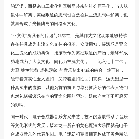
的泛滥，而是来自工业化和互联网带来的社会原子化，当人从
集体中解离，离经叛道的思想也自然会从主流思想中解离，也
就集合成了光怪陆离的网络亚文化。
“亚文化”所具有的传递与延续性，是其作为文化现象能够持续
存在并且成为主流文化支柱的根基。众所周知，摇滚乐是亚文
化主流化的成功典例，摇滚乐作为离经叛道的产物，最终却成
功地成为了大众文化，同化为主流文化；上世纪六七十年代，
大卫·鲍伊凭着“虚拟形象”与音乐别出心裁的结合一炮而红，
他带着真实性走入虚拟，又带着虚拟性回到真实，这无疑是一
种真实中的虚拟；以他为首的前卫与华丽摇滚乐的代表人物们
也对包括摇滚乐在内的亚文化圈的塑造、延续产生了不可磨灭
的影响。
同一时代，电子合成器音乐方兴未艾，技术的发展带动了音乐
等文化形式的发展，坂本龙一所在的黄色魔法大乐团就是电子
合成器音乐的代表乐团。电子迷幻和赛博朋克构成了黄色魔法