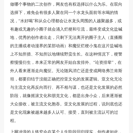
做哪个事物的二次创作，网友也有权选择以什么为乐。在双向
选择下，难免会有很多人聚在同一个水龙头面前等水喝的情
况，“水好喝”和从众心理都会让水龙头周围的人越聚越多，或
有趣或无趣的小圈子就会涌入烂梗和引流，最终变成文化盐碱
地，优秀的创作者出走，只剩下无法离开的圈子主人（直播圈
的主播或者动漫界的某部动画）和魔怔烂梗小鬼在这片盐碱地
上不知所措、不知所以地继续野蛮生长。在这种情况下，梗警
察慢慢衍生，本来正常的网友开始自发排外、“论资排辈”，在
外人看来逐渐走向魔怔。无论随风消亡还是变成网络弗兰肯斯
坦，都要归结于没能正确把控亚文化的发展逻辑。亚文化无论
与主流文化再反向而行、再不相与谋，也还是文化发展的必然
阶段，就像摇滚文化和朋克文化，都是出身小众，后来逐渐被
大众接收，被主流文化胞吞。亚文化发展的过程，说到底也还
是文化现象被越来越多人认可、接受，直到被主流认可的过
程。
上网冲浪的人终究会在某个人生阶段回归现实，创作者如此，