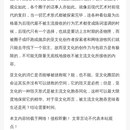
观众如此，各个圈子的话事人亦如此。就像后现代艺术对前现
代的复归，当一切艺术形式都被探索完毕，连各种看似最为出
格最为后现代最不被主流接收的行为艺术都变成陈词滥调的时
候，后现代只有一个选择，也就是重访上古时期的圣物匣，而
被圈子或吓跑或抛弃的亚文化创作者探索者和网络游牧民们就
只能去寻找下一个宿主。故而亚文化的创作力与包容力是有极
限的，不可能无限量无底线地接收不被主流文化所接收的内
容。
亚文化的消亡是否能够被拯救呢？能，也不能。亚文化圈层的
命运其实并没有可以拯救的空间，它的毁灭是必然；但是，亚
文化的一种毁灭形式是被主流文化胞吞同化，这样可以最大限
度地保留它的精华。对于亚文化而言，被主流文化胞吞意味着
生还是死？结论需要时间。
本文内容转载于网络！侵权即删！ 文章言论不代表本站观
点！