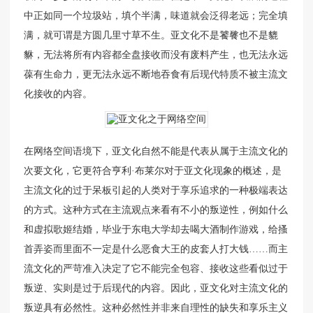
中正如同一个垃圾站，填个半满，味道就会泛得老远；完全填
满，就可谓是方圆几里寸草不生。亚文化不是饕餮也不是貔
貅，无法将所有内容都全盘接收而没有废料产生，也无法永远
葆有生命力，更无法永远不断地吞食有后现代特质不被主流文
化接收的内容。
在网络空间语境下，亚文化自然不能是代表从属于主流文化的
次要文化，它更符合亨利·布莱尔对于亚文化现象的概述，是
主流文化的过于呆板引起的人类对于享乐追求的一种极端表达
的方式。这种方式在主流观点来看有不小的叛逆性，例如什么
和虚拟歌姬结婚，毕业于东电大学却去喝大酒制作游戏，给搔
首弄姿而里面不一定是什么恶食大王的皮套人打大钱……而主
流文化的严苛准入决定了它不能完全包容、接收这些看似过于
叛逆、实则是过于后现代的内容。因此，亚文化对主流文化的
叛逆具有必然性。这种必然性并非来自理性的缺失和享乐主义