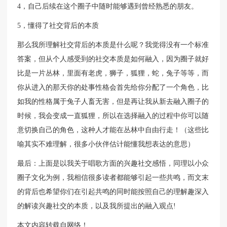
4，自己后续在这个圈子中随时能够遇到曾经熟悉的朋友。
5，懂得了社交背后的本质
那么我所理解社交背后的本质是什么呢？我觉得没有一个标准
答案，但从个人感受到的社交本质是如何融入，因为圈子就好
比是一片丛林，里面有老虎，狮子，狐狸，蛇，兔子等等，而
你从进入的那天你的处事性格会首先给你分配了一个角色，比
如我的性格属于兔子人畜无害，但是再让我从新去融入圈子的
时候，我会变成一直狐狸，所以在选择融入的过程中你可以随
意切换自己的角色，这种人才能在丛林中自由行走！（这些比
喻其实不难理解，很多小伙伴估计能懂我想表达的意思）
最后：上面是以我关于唱歌方面的兴趣社交感悟，同理以小众
圈子文化为例，我相信很多读者都能够引起一些共鸣，而文末
的背后也希望你们在引起共鸣的同时能按照自己的理解趣深入
的解读兴趣社交的本质，以及我所提出的融入观点!
本文内容转载自网络！