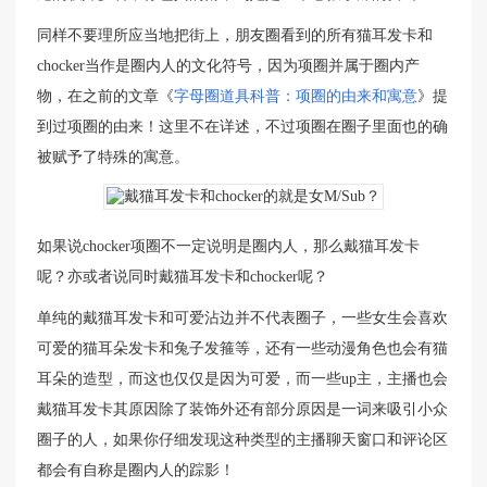
同样不要理所应当地把街上，朋友圈看到的所有猫耳发卡和
chocker当作是圈内人的文化符号，因为项圈并属于圈内产
物，在之前的文章《
字母圈道具科普：项圈的由来和寓意
》提
到过项圈的由来！这里不在详述，不过项圈在圈子里面也的确
被赋予了特殊的寓意。
如果说chocker项圈不一定说明是圈内人，那么戴猫耳发卡
呢？亦或者说同时戴猫耳发卡和chocker呢？
单纯的戴猫耳发卡和可爱沾边并不代表圈子，一些女生会喜欢
可爱的猫耳朵发卡和兔子发箍等，还有一些动漫角色也会有猫
耳朵的造型，而这也仅仅是因为可爱，而一些up主，主播也会
戴猫耳发卡其原因除了装饰外还有部分原因是一词来吸引小众
圈子的人，如果你仔细发现这种类型的主播聊天窗口和评论区
都会有自称是圈内人的踪影！