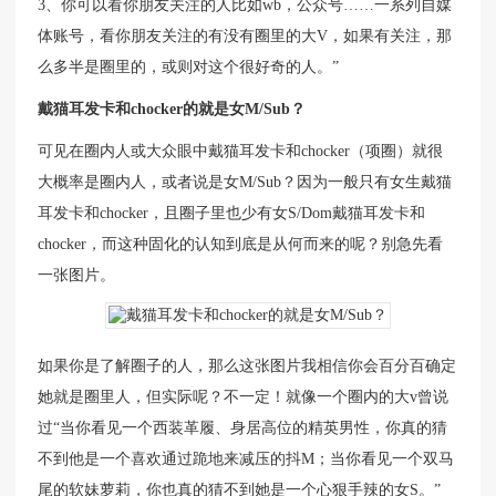
3、你可以看你朋友关注的人比如wb，公众号……一系列自媒
体账号，看你朋友关注的有没有圈里的大V，如果有关注，那
么多半是圈里的，或则对这个很好奇的人。”
戴猫耳发卡和chocker的就是女M/Sub？
可见在圈内人或大众眼中戴猫耳发卡和chocker（项圈）就很
大概率是圈内人，或者说是女M/Sub？因为一般只有女生戴猫
耳发卡和chocker，且圈子里也少有女S/Dom戴猫耳发卡和
chocker，而这种固化的认知到底是从何而来的呢？别急先看
一张图片。
如果你是了解圈子的人，那么这张图片我相信你会百分百确定
她就是圈里人，但实际呢？不一定！就像一个圈内的大v曾说
过“当你看见一个西装革履、身居高位的精英男性，你真的猜
不到他是一个喜欢通过跪地来减压的抖M；当你看见一个双马
尾的软妹萝莉，你也真的猜不到她是一个心狠手辣的女S。”