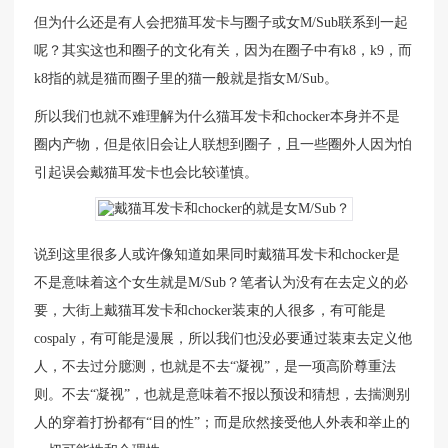
但为什么还是有人会把猫耳发卡与圈子或女M/Sub联系到一起
呢？其实这也和圈子的文化有关，因为在圈子中有k8，k9，而
k8指的就是猫而圈子里的猫一般就是指女M/Sub。
所以我们也就不难理解为什么猫耳发卡和chocker本身并不是
圈内产物，但是依旧会让人联想到圈子，且一些圈外人因为怕
引起误会戴猫耳发卡也会比较谨慎。
说到这里很多人或许像知道如果同时戴猫耳发卡和chocker是
不是意味着这个女生就是M/Sub？笔者认为没有在去定义的必
要，大街上戴猫耳发卡和chocker装束的人很多，有可能是
cospaly，有可能是漫展，所以我们也没必要通过装束去定义他
人，不去过分臆测，也就是不去“凝视”，是一项高阶尊重法
则。不去“凝视”，也就是意味着不报以预设和猜想，去揣测别
人的穿着打扮都有“目的性”；而是欣然接受他人外表和举止的