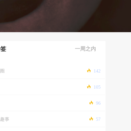
标签
一周之内
圈
142
105
96
趣事
57