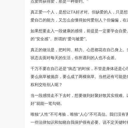
点爱而获得爱，那是一种垂钓。”
真正爱一个人，是想让TA好才对。但缺爱的人，只是
爱自己的能力，又怎么会懂得如何爱别人？但偏偏，在
如果想要走入一段健康的感情，前提是一定要学会自爱
的“安全感”、所谓的“爱与被爱”。
真正的做法是，把时间、精力、心思都花在自己身上。
状态去面对每天的生活，你所遇到的人也不会差。
千万不要在自己还是“病态”的时候，不管是身体还是心
要么病草被抛弃，要么成了两棵病草。当然还有可能是
权利交给别人呢？
当一段感情走不下去时，想要做到好聚好散其实很难。
好”就能一笔勾销。
唯独“人性”不可考验，唯独“人心”不可高估。我们没
一些法律知识和知晓自我保护很有必要。说不定关键时