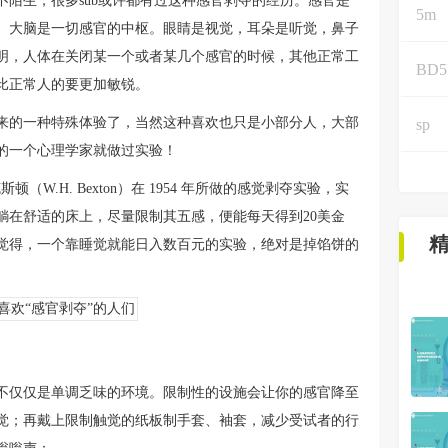
陌生，很多sub或许都有过这种感官剥夺的经历。感官是
5m
。大脑是一切感官的中枢。眼睛是视觉，耳朵是听觉，鼻子
明，人体在关闭某一个或者某几个感官的时候，其他正常工
BD
比正常人的要更加敏锐。
来的一种特殊体验了，当然这种喜欢也只是小部分人，大部
sp
的一个心理学家就做过实验！
（W.H. Bexton）在 1954 年所做的感觉剥夺实验，实
躺在舒适的床上，尽量限制其五感，便能每天得到20美金
不是觉得，一个靠睡觉就能日入数百元的实验，绝对是掉馅饼的
不仅仅是单调乏味的环境。限制性的设施会让你的感官降至
觉；再戴上限制触觉的纸板制手套、袖套，减少受试者的行