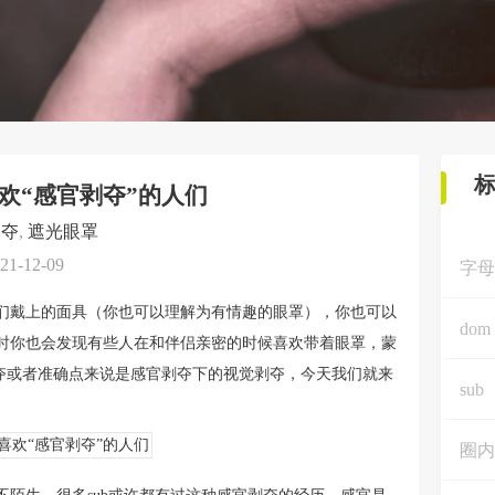
欢“感官剥夺”的人们
剥夺
,
遮光眼罩
21-12-09
字母
们戴上的面具（你也可以理解为有情趣的眼罩），你也可以
dom
时你也会发现有些人在和伴侣亲密的时候喜欢带着眼罩，蒙
剥夺或者准确点来说是感官剥夺下的视觉剥夺，今天我们就来
sub
圈内