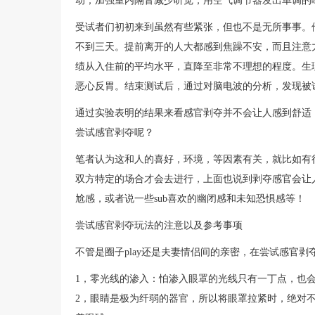
动；加强室内隔音减少听觉，用空气调节器发出单调的
受试者们初初来到虽然有些紧张，但也不是无所事事。
不到三天。提前离开的人大都感到焦躁不安，而且注意
绩从入住前的平均水平，直降至非常不理想的程度。生
恶心反胃。结束测试后，通过对脑电波的分析，发现被
通过实验表明的结果来看感官剥夺并不会让人感到舒适
尝试感官剥夺呢？
笔者认为这和人的喜好，环境，等因素有关，就比如有
双方特定的场合才会去进行，上面也说到剥夺感官会让
尬感，或者说一些sub喜欢的幽闭感和未知恐惧感等！
尝试感官剥夺玩法的注意以及参考事项
不管是圈子play还是夫妻情侣间的亲密，在尝试感官
1，零光线的渗入：怕渗入眼罩的光线只有一丁点，也
2，眼睛是极为纤弱的器官，所以将眼罩拉紧时，绝对