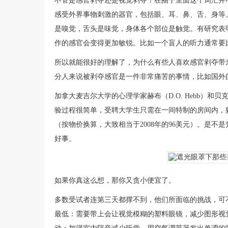
不管是感官剥夺还是视觉剥夺！在圈子里面这个词汇并不
感受外界事物刺激的器官，包括眼、耳、鼻、舌、身等
是嗅觉，舌头是味觉，身体各个部位是触觉。有研究表
作的感官会变得更加敏锐。比如一个盲人的听力通常要
所以就能很好的理解了，为什么有些人喜欢感官剥夺带
分人来说被剥夺感官是一件非常痛苦的事情，比如国外
加拿大麦吉尔大学的心理学家赫布（D.O. Hebb）和贝克斯顿
验过程很简单，受聘大学生只需在一间特制的房间内，
（按物价换算，大致相当于2008年的96美元）。是
好事。
如果你真这么想，那你又贪小便宜了。
多数受试者连第三天都撑不到，他们所面临的挑战，可
最低：需要带上会让视觉模糊的塑料眼镜，减少图形视