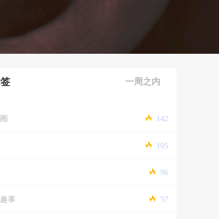
标签
一周之内
圈
142
105
96
趣事
57