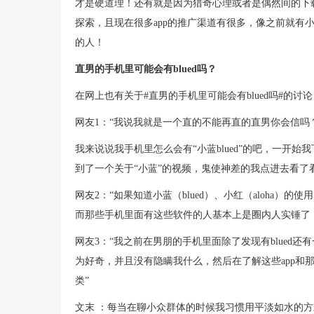
才是硬道理！还有就是因为猎奇心理或者是偶然间的下
探索，且现在很多app的推广渠道有很多，像之前就有小
的人！
直男的手机里可能会有blued吗？
在网上也有关于#直男的手机里可能会有blued吗#的
网友1：“我说我就是一个直的不能再直的直男你会信吗？而
我来说说我手机里怎么会有“小蓝blued”的吧，一开
到了一个关于“小蓝”的视频，鬼使神差的我点进去看了
网友2：“如果知道小蓝（blued）、小红（aloha
而那些手机里面有这些软件的人基本上是圈内人实锤了
网友3：“我之前在男朋的手机里面除了发现有blued还
为好奇，并且没有隐瞒我什么，然后在了解这些app和
类”
文末 ：每当在聊小众群体的时候我习惯用平淡如水的方式