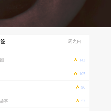
标签
一周之内
圈
142
105
96
趣事
57