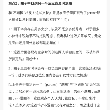
观点2：圈子中找到另一半后应该及时退圈
和“不退圈”相反！这些支持如果是在圈子里面找到了partner那
么最好是及时退圈，而原因有以下几点：
1：圈子本身存在男多女少，以及不乏众多优秀者，对于很多
小伙伴来说如果不能抵抗诱惑，很容易让这段关系破灭，无论
是圈内还是圈外忠诚都是必须的！
2：退圈后更容易有空余时间创造两人单独的空间！不被外界
所扰更能加固感情！
3：圈子里面有时候会有一些负面内容的产生，比如某渣s欺骗
m等，过多的接触这些负面内容会引发对方的危机感!
以上是关于找到另一半（partner）“退圈”与“不退圈”两派的观
点，当然还有一部分观点是，让女生退圈，男生不退圈，m退
圈，s不退圈等，这些观点个人认为比较自私，不拿出来讨
论！总体来说“退圈”与“不退圈”没有对错之分，而是通过什么