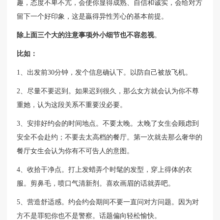
趣，态度不卑不亢，会使你显得成熟、自信和诚实，会给对方
留下一个好印象，这是贏得异性芳心的基本前提。
除上面三个大的注意事项外小细节也不容忽视
。
比如：
1、出发前30分钟，发个信息确认下。以防自己被放飞机。
2、尽量不要迟到。如果迟到很久，那么女方就会认为你不尊
重她，认为这段关系不重要没必要。
3、安排好约会的时间地点。不要太晚。太晚了女生会顾虑到
安全不会赴约；不要去太高档的餐厅。第一次就去那么奢华的
餐厅女生会认为你有不可告人的意图。
4、收拾干净点。打上发蜡弄个时髦的发型，穿上得体的衣
服。剪鼻毛，喷口气清新剂。喜欢画眉的话就弄吧。
5、营造舒适感。约会约会期间不要一直问对方问题。因为对
方不是罪犯你也不是警察。话题偏向轻松愉快。