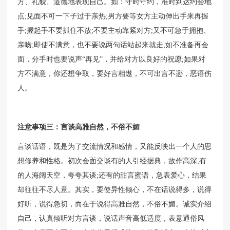
方、礼貌、道德地表现自己。如：守时守约，准时到达约会地
点;见面不可一下子过于亲热;男方要等女方主动伸出手来再握
手;握起手不要抓住不放;不要主动靠紧对方;又不可急于拥抱、
亲吻;即使不满意，也不要说两句话站起来就走;如不准备再会
面，分手时也要说声“再见”，并给对方以良好的祝愿;如果对
方不满意，你还想争取，要好言相遨，不可出言不逊，恶语伤
人。
注意事项三：言谈高雅自然，不俗不媚
言谈话语，既是为了交流情况和感情，又能反映出一个人的思
想修养和性格。初次会面交谈有的人引经据典，故作高深;有
的人海阔天空，夸夸其谈;还有的甜言蜜语，急表爱心，结果
却往往不尽人意。其实，要使异性倾心，不在话说得多，说得
好听，说得急切，而在于说得高雅自然，不俗不媚。诚实介绍
自己，认真倾听对方言谈，说话声音高低适度，表意通俗风