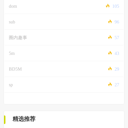
dom
105
sub
96
圈内趣事
57
5m
43
BD5M
29
sp
27
精选推荐