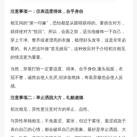
注意事项一：仪表适度得体，合乎身份
相互间的“第一印象”，恐怕都是从眼睛获得的。要抓住对方，
就得使对方“悦目”。所以，会面之前，适当地修饰一下自己，
穿上干净、整齐或者漂亮的衣服，梳理好头发等，这是非常必
要的。有人把这叫做“首见效应”，这种效应对于介绍初次相见
的情况更为重要。
当然，穿着打扮一定要适度、得体、合乎身份;蓬头垢面，衣
冠不整，诚然会使人生厌;但浓妆艳抹，奇装异服也会使人反
感。
注意事项二：举止洒脱大方，礼貌遒德
初次相见，异性更注意对方的举止、品性。
与异性单独相见，不免羞涩、紧张，但过于紧张、羞涩或急于
表白自己的心情，都会破坏自己的形象。最好是举止洒脱、大