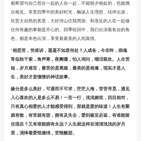
都希望与自己想在一起的人在一起，不能朝夕相处的，也能偶
尔相见。享受四季中的美好时光，畅谈人生理想，结伴出游，
欣赏大自然的美景，大好河山任我周游。和亲近的人在一起做
任何有趣的事都是开心的。四季轮回中，我们出演着各自的角
色，都是本色出演，享受着最美的人间真情。
“
相思苦，凭谁诉，遥遥不知君何处？人成各，今非昨，病魂
常似秋千索，角声寒，夜阑珊，怕人询问，咽泪装欢。人生苦
短，岁月难言，最苦的是离殇，最美的是相逢，现实才是人
生，美好才是憧憬的神话故事。
缘分是多么美好，可遇而不可求，茫茫人海，苦苦寻觅，遇见
入心喜欢的人是多么不易！一言一行，浅浅媚笑，四目相对，
只有真心相爱的人才能感受得到，那就是爱的味道！人生有聚
就有散，有苦就有甜，拥有及失去，爱到极至必返，有谁能留
住现在？又有谁能拥有永远？人生就这样在清清浅浅的岁月
里，演绎着爱恨缠绵，苦辣酸甜。