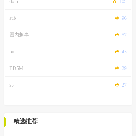
dom
105
sub
96
圈内趣事
57
5m
43
BD5M
29
sp
27
精选推荐