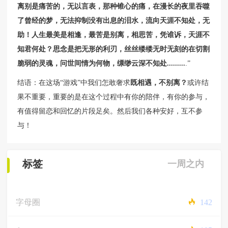
离别是痛苦的，无以言表，那种锥心的痛，在漫长的夜里吞噬
了曾经的梦，无法抑制没有出息的泪水，流向天涯不知处，无
助！人生最美是相逢，最苦是别离，相思苦，凭谁诉，天涯不
知君何处？思念是把无形的利刃，丝丝缕缕无时无刻的在切割
脆弱的灵魂，问世间情为何物，缥缈云深不知处.........
.”
结语：在这场“游戏”中我们怎敢奢求
既相遇，不别离？
或许结
果不重要，重要的是在这个过程中有你的陪伴，有你的参与，
有值得留恋和回忆的片段足矣。然后我们各种安好，互不参
与！
标签
一周之内
字母圈
142